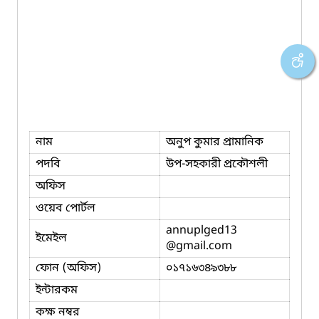
নাম
অনুপ কুমার প্রামানিক
পদবি
উপ-সহকারী প্রকৌশলী
অফিস
ওয়েব পোর্টল
annuplged13
ইমেইল
@gmail.com
ফোন (অফিস)
০১৭১৬৩৪৯৩৮৮
ইন্টারকম
কক্ষ নম্বর