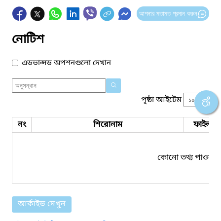
আপনার মতামত প্রদান করুন
নোটিশ
এডভান্সড অপশনগুলো দেখান
পৃষ্ঠা আইটেম
নং
শিরোনাম
ফাইল সম
কোনো তথ্য পাওয়া য
আর্কাইভ দেখুন