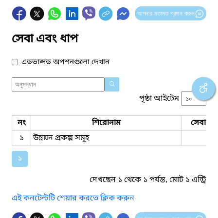
আপনার মতামত প্রদান করুন
সেবা এবং ধাপ
এডভান্সড অপশনগুলো দেখান
পৃষ্ঠা আইটেম
নং
শিরোনাম
সেবার ধ
১
উন্নয়ন প্রকল্প সমূহ
১
দেখছেন ১ থেকে ১ পর্যন্ত, মোট ১ এন্ট্রি
এই কনটেন্টটি শেয়ার করতে ক্লিক করুন