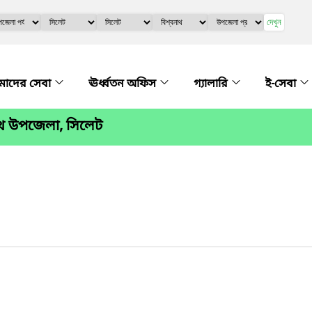
দেখুন
াদের সেবা
ঊর্ধ্বতন অফিস
গ্যালারি
ই-সেবা
াথ উপজেলা, সিলেট