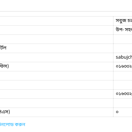
সবুজ চক
উপ- সহক
্টল
sabujc
ফিস)
০১৬৩৩২
০১৬৩৩২
িসিএস)
০
াউনলোড করুন