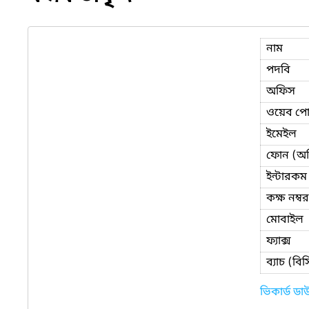
নাম
পদবি
অফিস
ওয়েব পোর
ইমেইল
ফোন (অ
ইন্টারকম
কক্ষ নম্বর
মোবাইল
ফ্যাক্স
ব্যাচ (ব
ভিকার্ড ড