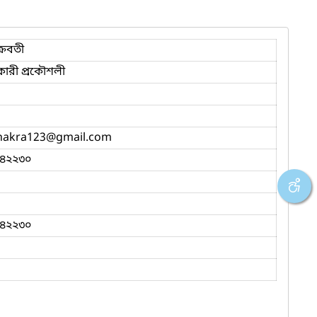
্রবতী
ারী প্রকৌশলী
hakra123
@gmail.com
৪২২৩০
৪২২৩০