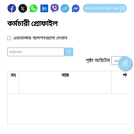
আপনার মতামত প্রদান করুন
কর্মচারী প্রোফাইল
এডভান্সড অপশনগুলো দেখান
পৃষ্ঠা আইটেম
নং
নাম
পদবি
কো