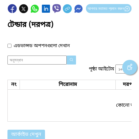
আপনার মতামত প্রদান করুন
টেন্ডার (দরপত্র)
এডভান্সড অপশনগুলো দেখান
পৃষ্ঠা আইটেম
নং
শিরোনাম
দরপত্র 
কোনো তথ্য
আর্কাইভ দেখুন